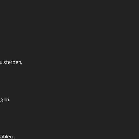
u sterben.
egen.
zahlen.