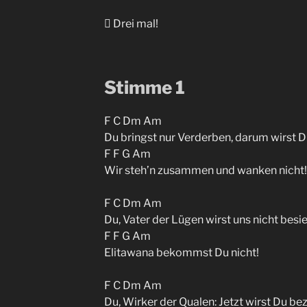
 Drei mal!
Stimme 1
F C Dm Am
Du bringst nur Verderben, darum wirst D
F F G Am
Wir steh’n zusammen und wanken nicht!
F C Dm Am
Du, Vater der Lügen wirst uns nicht besi
F F G Am
Elitawana bekommst Du nicht!
F C Dm Am
Du, Wirker der Qualen: Jetzt wirst Du be