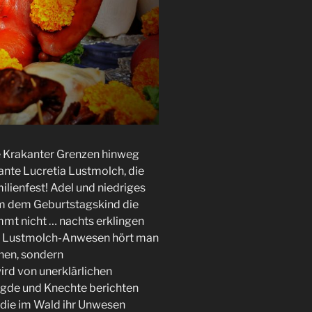
ie Krakanter Grenzen hinweg
ante Lucretia Lustmolch, die
ilienfest! Adel und niedriges
um dem Geburtstagskind die
mmt nicht … nachts erklingen
m Lustmolch-Anwesen hört man
chen, sondern
ird von unerklärlichen
ägde und Knechte berichten
, die im Wald ihr Unwesen