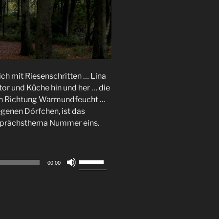
ich mit Riesenschritten … Lina
or und Küche hin und her … die
in Richtung Warmundfeucht …
genen Dörfchen, ist das
esprächsthema Nummer eins.
Pfeiltasten
00:00
Hoch/Runter
benutzen,
um
die
Lautstärke