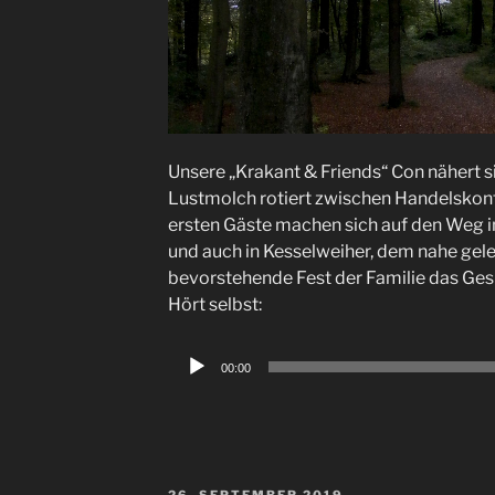
Unsere „Krakant & Friends“ Con nähert s
Lustmolch rotiert zwischen Handelskont
ersten Gäste machen sich auf den Weg 
und auch in Kesselweiher, dem nahe gele
bevorstehende Fest der Familie das G
Hört selbst:
Audio-
00:00
Player
VERÖFFENTLICHT