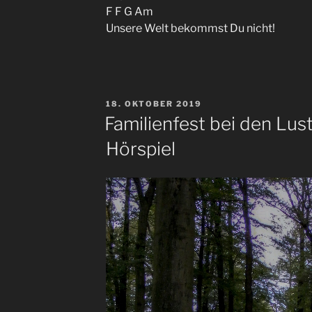
F F G Am
Unsere Welt bekommst Du nicht!
VERÖFFENTLICHT
18. OKTOBER 2019
AM
Familienfest bei den Lus
Hörspiel