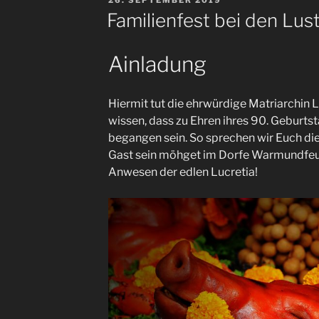
26. SEPTEMBER 2019
AM
Familienfest bei den Lus
Ainladung
Hiermit tut die ehrwürdige Matriarchin 
wissen, dass zu Ehren ihres 90. Geburtsta
begangen sein. So sprechen wir Euch die
Gast sein möhget im Dorfe Warmundfe
Anwesen der edlen Lucretia!