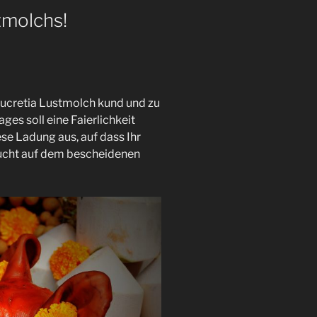
zu
tmolchs!
regeln.
Lucretia Lustmolch kund und zu
ges soll eine Faierlichkeit
se Ladung aus, auf dass Ihr
ucht auf dem bescheidenen