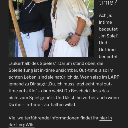
time?
Ach ja:
Intime
bedeutet
„im Spiel“.
Und
Outtime
bedeutet
„außerhalb des Spieles“. Darum stand oben, die
Spielleitung ist in-time unsichtbar. Out-time, also im
echten Leben, sind sie natürlich da. Wenn also im LARP
jemand zu Dir sagt: „Du, ich muss jetzt echt mal out-
time aufs Klo“ – dann weißt Du Bescheid, dass das
nicht zum Spiel gehört. Und lässt ihn vorbei, auch wenn
Du ihn – in-time – aufhalten willst.
Viel weiterführende Informationen findet Ihr
hier in
der LarpWiki
.