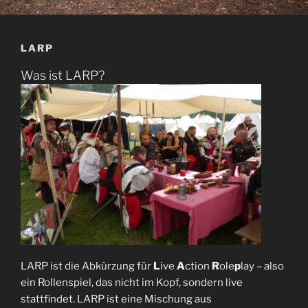
LARP
Was ist LARP?
LARP ist die Abkürzung für
L
ive
A
ction
R
ole
p
lay – also
ein Rollenspiel, das nicht im Kopf, sondern live
stattfindet. LARP ist eine Mischung aus