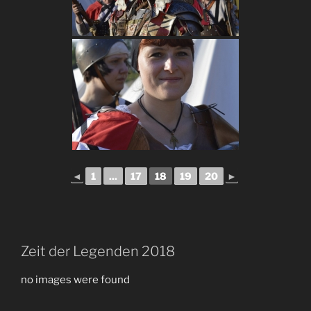
◄
1
...
17
18
19
20
►
Zeit der Legenden 2018
no images were found