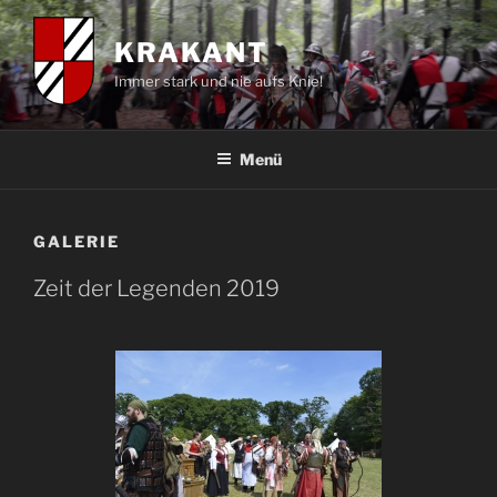
Zum
Inhalt
KRAKANT
springen
Immer stark und nie aufs Knie!
Menü
GALERIE
Zeit der Legenden 2019