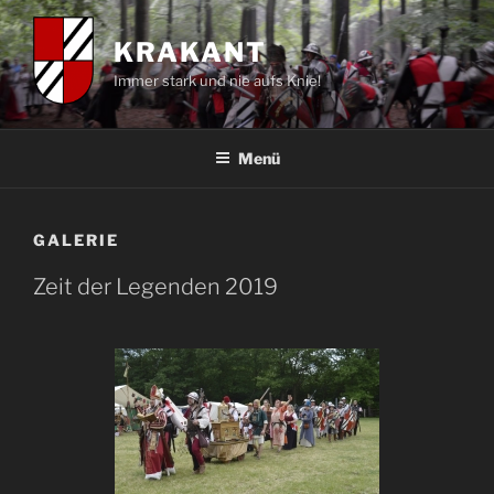
Zum
Inhalt
KRAKANT
springen
Immer stark und nie aufs Knie!
Menü
GALERIE
Zeit der Legenden 2019