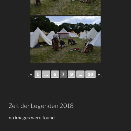
◄
1
...
6
7
8
...
20
►
Zeit der Legenden 2018
no images were found